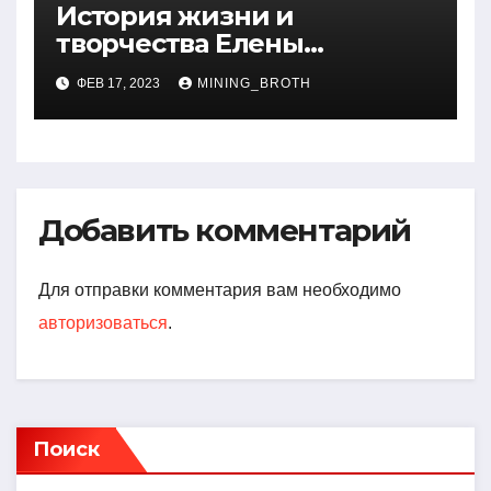
История жизни и
творчества Елены
Дубровской — биография,
ФЕВ 17, 2023
MINING_BROTH
достижения, интересные
факты
Добавить комментарий
Для отправки комментария вам необходимо
авторизоваться
.
Поиск