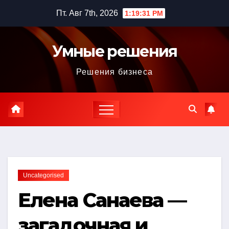
Перейти
Пт. Авг 7th, 2026
1:19:32 PM
к
содержимому
Умные решения
Решения бизнеса
Uncategorised
Елена Санаева —
загадочная и