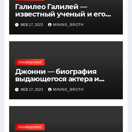
Галилео Галилей —
известный ученый и его
открытия — краткая
ФЕВ 17, 2023
MINING_BROTH
биография, достижения и
вклад в науку
Uncategorised
Джонни — биография
выдающегося актера и
талантливого певца, чья
ФЕВ 17, 2023
MINING_BROTH
артистичность захватывает
миллионы сердец
Uncategorised