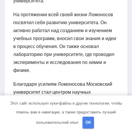
университета.
На протяжении всей своей жизни Ломоносов
посвятил себя развитию университета. Он
активно работал над созданием и изучением
учебных программ, вносил свои знания и идеи
в процесс обучения. Он также основал
лабораторию при университете, где проводил
эксперименты и исследования по химии и
физике.
Благодаря усилиям Ломоносова Московский
университет стал центром научных
исследований и образования не только в
Этот сайт использует куки-файлы и другие технологии, чтобы
России, но и во всем мире. Сегодня
помочь вам в навигации, а также предоставить лучший
университет продолжает свою богатую историю
пользовательский опыт.
OK
и остается одним из лидеров в области науки и
образования.