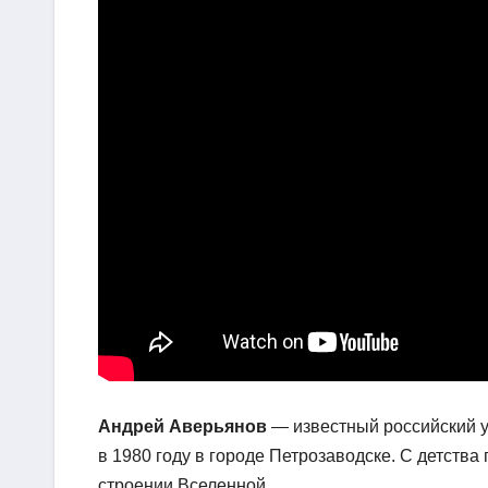
Андрей Аверьянов
— известный российский у
в 1980 году в городе Петрозаводске. С детства
строении Вселенной.