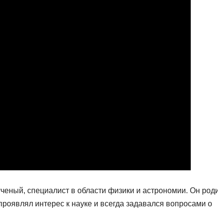
ченый, специалист в области физики и астрономии. Он род
 проявлял интерес к науке и всегда задавался вопросами о