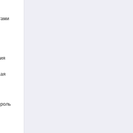
тами
ния
мая
 роль