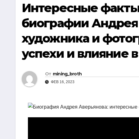
р
Интересные факты
i
r
а
k
a
биографии Андрея 
в
i
m
и
художника и фотог
т
успехи и влияние 
ь
От
mining_broth
ФЕВ 16, 2023