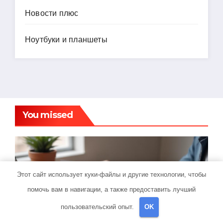
Новости плюс
Ноутбуки и планшеты
You missed
Банки И Кредиты
Этот сайт использует куки-файлы и другие технологии, чтобы
Оформление займа под
помочь вам в навигации, а также предоставить лучший
залог ПТС онлайн на карту
пользовательский опыт.
OK
без визита в офис: порядок,
10 МАРТА 2026
MINING_BROTH