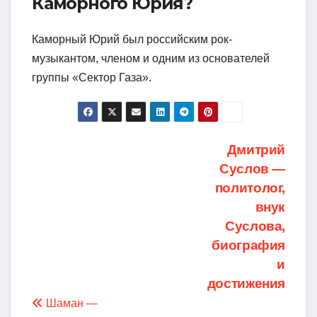
Каморного Юрия?
Каморный Юрий был российским рок-
музыкантом, членом и одним из основателей
группы «Сектор Газа».
Навигация
Дмитрий
Суслов —
по
политолог,
записям
внук
Суслова,
биография
и
достижения
Шаман —