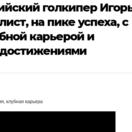
ийский голкипер Игор
ст, на пике успеха, с
бной карьерой и
 достижениями