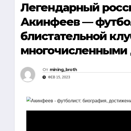
р
Легендарный росс
i
r
а
k
a
Акинфеев — футболи
в
i
m
и
блистательной клу
т
многочисленными
ь
От
mining_broth
ФЕВ 15, 2023