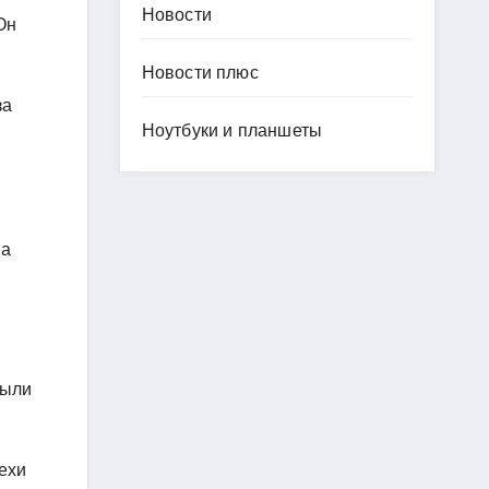
Новости
Он
Новости плюс
за
Ноутбуки и планшеты
ва
были
пехи