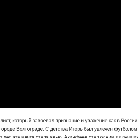
ист, который завоевал признание и уважение как в России,
 городе Волгограде. С детства Игорь был увлечен футболом
о лет, эта мечта стала явью. Акинфеев стал одним из лучши