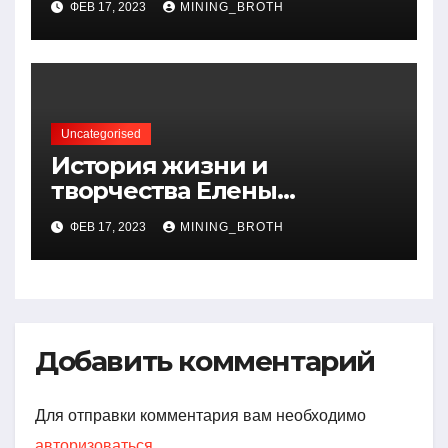
ФЕВ 17, 2023
MINING_BROTH
артистичность захватывает
миллионы сердец
Uncategorised
История жизни и
творчества Елены
Дубровской — биография,
ФЕВ 17, 2023
MINING_BROTH
достижения, интересные
факты
Добавить комментарий
Для отправки комментария вам необходимо
авторизоваться
.