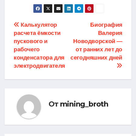
Навигация
Калькулятор
Биография
расчета ёмкости
Валерия
по
пускового и
Новодворской —
записям
рабочего
от ранних лет до
конденсатора для
сегодняшних дней
электродвигателя
От
mining_broth