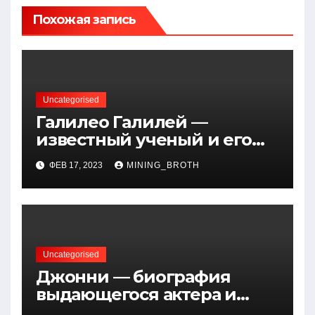
Похожая запись
Uncategorised
Галилео Галилей —
известный ученый и его
открытия — краткая
ФЕВ 17, 2023
MINING_BROTH
биография, достижения и
вклад в науку
Uncategorised
Джонни — биография
выдающегося актера и
талантливого певца, чья