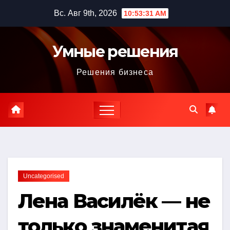
Перейти
Вс. Авг 9th, 2026
10:53:32 AM
к
содержимому
Умные решения
Решения бизнеса
Uncategorised
Лена Василёк — не
только знаменитая