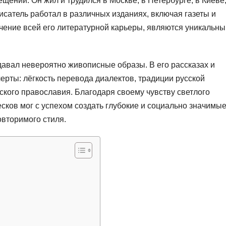
ений. Он жил и трудился в Москве, в Петербурге, в Киеве,
исатель работал в различных изданиях, включая газеты и
чение всей его литературной карьеры, являются уникальн
давал невероятно живописные образы. В его рассказах и
ерты: лёгкость перевода диалектов, традиции русской
ского православия. Благодаря своему чувству светлого
ков мог с успехом создать глубокие и социально значимы
овторимого стиля.