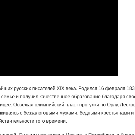
йших русских писателей XIX века. Родился 16 февраля 183
в семье и получил качественное образование благодаря св
лицее. Освежая олимпийский пласт прогулки по Орлу, Леско
алкиваясь с беззалоговыми мужами, бедными крестьянами и
ствительности того времени.