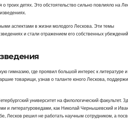
я о троих детях. Это обстоятельство сильно повлияло на Ле
оизведениях.
ными аспектами в жизни молодого Лескова. Эти темы
изведениях и стали отражением его собственных убеждений
изведения
скую гимназию, где проявил большой интерес к литературе и
таршие товарищи, узнав о таланте юного Лескова, поддерж
етербургский университет на филологический факультет. З
ями и литературоведами, как Николай Чернышевский и Ива
ебе, Лесков решил не работать научным сотрудником, а посв