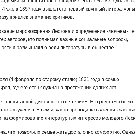
академии за внештатное поведение. Это событие, однако, н
. И уже в 1857 году вышел его первый крупный литературн
разу привлёк внимание критиков.
ование мировоззрения Лескова и определение ключевых те
 тех авторов, кто поднимал важные социальные вопросы,
ности и размышлял о роли литературы в обществе.
ля (4 февраля по старому стилю) 1831 года в семье
ел, где его отец служил на протяжении долгих лет.
, пронизанной духовностью и чтением. Его родители были
го к изучению. В семье часто проводились чтения классич
ло на формирование литературных интересов молодого Леск
ча, что позволяло семье жить достаточно комфортно. Однак