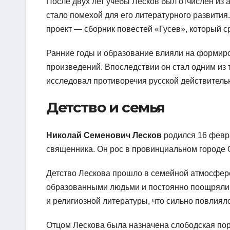
После двух лет учебы Лесков был отчислен из 
стало помехой для его литературного развития
проект — сборник повестей «Гусев», который с
Ранние годы и образование влияли на формир
произведений. Впоследствии он стал одним из
исследовал противоречия русской действитель
Детство и семья
Николай Семенович Лесков
родился 16 февра
священника. Он рос в провинциальном городе Ор
Детство Лескова прошло в семейной атмосфере
образованными людьми и постоянно поощряли е
и религиозной литературы, что сильно повлия
Отцом Лескова была назначена слободская пор