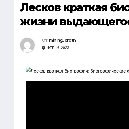
р
Лесков краткая би
i
r
а
k
a
жизни выдающегос
в
i
m
и
т
От
mining_broth
ь
ФЕВ 16, 2023