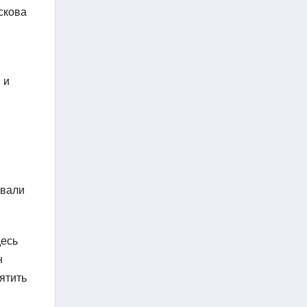
скова
 и
ивали
десь
н
ятить