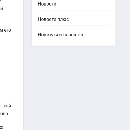
е
Новости
ый
Новости плюс
м его
Ноутбуки и планшеты
еской
ова.
о,