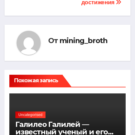
записям
достижения
От
mining_broth
Похожая запись
Uncategorised
Галилео Галилей —
известный ученый и его