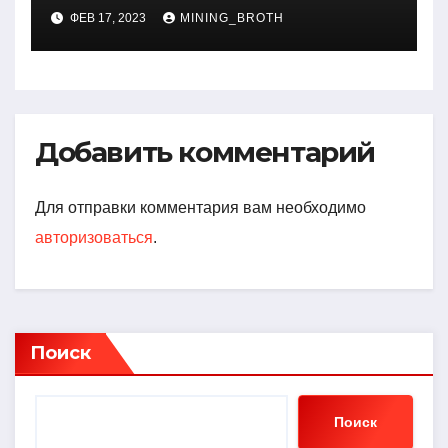
Дубровской — биография,
ФЕВ 17, 2023
MINING_BROTH
достижения, интересные
факты
Добавить комментарий
Для отправки комментария вам необходимо
авторизоваться
.
Поиск
Поиск