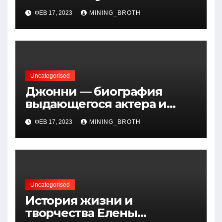
открытия — краткая
ФЕВ 17, 2023
MINING_BROTH
биография, достижения и
вклад в науку
Uncategorised
Джонни — биография
выдающегося актера и
талантливого певца, чья
ФЕВ 17, 2023
MINING_BROTH
артистичность захватывает
миллионы сердец
Uncategorised
История жизни и
творчества Елены