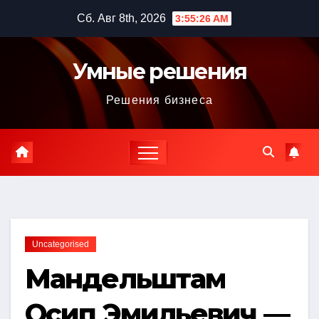
Перейти
Сб. Авг 8th, 2026
3:55:27 AM
к
содержимому
Умные решения
Решения бизнеса
Uncategorised
Мандельштам
Осип Эмильевич —