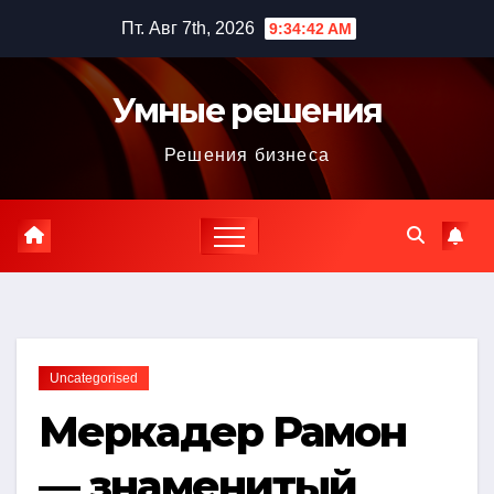
Перейти
Пт. Авг 7th, 2026
9:34:43 AM
к
содержимому
Умные решения
Решения бизнеса
Uncategorised
Меркадер Рамон
— знаменитый