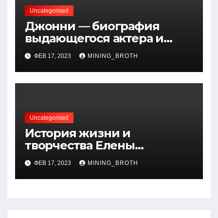
Uncategorised
Джонни — биография
выдающегося актера и
талантливого певца, чья
ФЕВ 17, 2023
MINING_BROTH
артистичность захватывает
миллионы сердец
Uncategorised
История жизни и
творчества Елены
Дубровской — биография,
ФЕВ 17, 2023
MINING_BROTH
достижения, интересные
факты