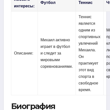
Футбол
Теннис
Ч
интересы:
Теннис
является
одним из
М
спортивных
п
Михаил активно
увлечений
к
играет в футбол
Михаила.
л
Описание:
и следит за
Он
п
мировыми
практикует
р
соревнованиями.
этот вид
с
спорта в
к
свободное
время.
Биография