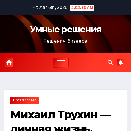
Перейти
Чт. Авг 6th, 2026
2:02:37 AM
к
содержимому
Умные решения
Решения бизнеса
Uncategorised
Михаил Трухин —
личная жизнь,