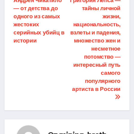
Андрея Чикатило
Григория Лепса —
по
— от детства до
тайны личной
записям
одного из самых
жизни,
жестоких
национальность,
серийных убийц в
взлеты и падения,
истории
множество жен и
несметное
потомство —
интересный путь
самого
популярного
артиста в России