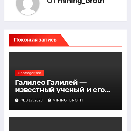
От
mining_broth
Похожая запись
Uncategorised
Галилео Галилей —
известный ученый и его
открытия — краткая
ФЕВ 17, 2023
MINING_BROTH
биография, достижения и
вклад в науку