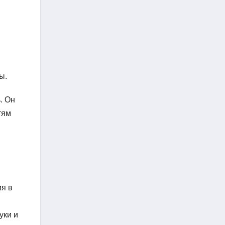
ы.
. Он
тям
ия в
уки и