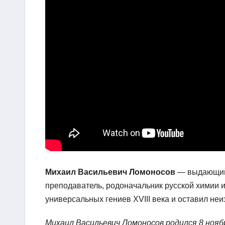
Михаил Васильевич Ломоносов
— выдающийс
преподаватель, родоначальник русской химии 
универсальных гениев XVIII века и оставил не
Михаил Васильевич Ломоносов родился 8 ноябр