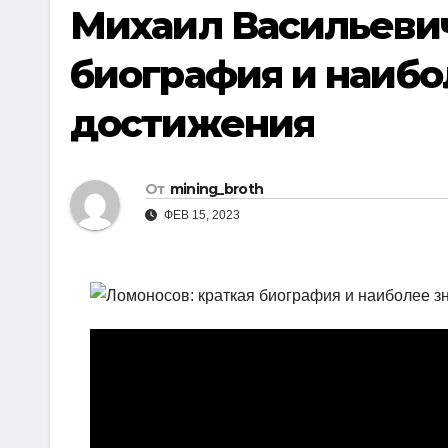
р
Михаил Васильевич
i
r
а
k
a
биография и наиб
в
i
m
и
достижения
т
ь
От
mining_broth
ФЕВ 15, 2023