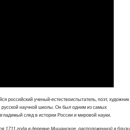
я российский ученый-естествоиспытатель, поэт, художник
и русской научной школы. Он был одним из самых
изгладимый след в истории России и мировой науки.
я 1711 года в деревне Мишанское, расположенной в близи