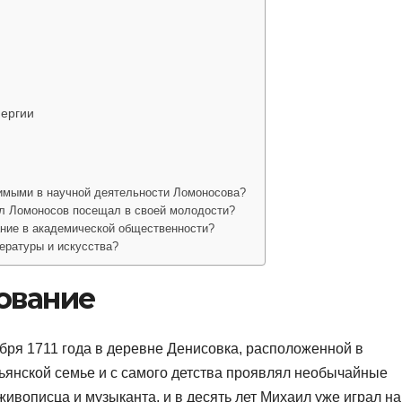
нергии
чимыми в научной деятельности Ломоносова?
л Ломоносов посещал в своей молодости?
ние в академической общественности?
ературы и искусства?
ование
ря 1711 года в деревне Денисовка, расположенной в
тьянской семье и с самого детства проявлял необычайные
живописца и музыканта, и в десять лет Михаил уже играл на