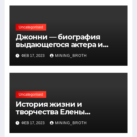
вклад в науку
Uncategorised
Джонни — биография
выдающегося актера и
талантливого певца, чья
ФЕВ 17, 2023
MINING_BROTH
артистичность захватывает
миллионы сердец
Uncategorised
История жизни и
творчества Елены
Дубровской — биография,
ФЕВ 17, 2023
MINING_BROTH
достижения, интересные
факты