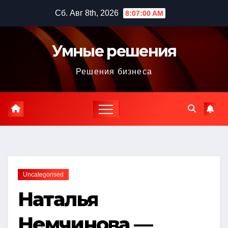
Перейти
Сб. Авг 8th, 2026
8:07:01 AM
к
содержимому
Умные решения
Решения бизнеса
Uncategorised
Наталья
Немчинова —