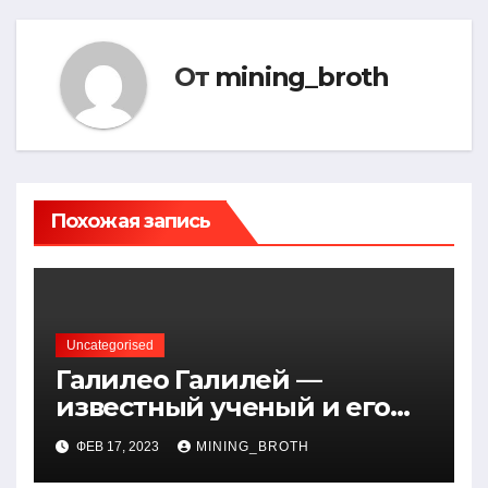
От
mining_broth
Похожая запись
Uncategorised
Галилео Галилей —
известный ученый и его
открытия — краткая
ФЕВ 17, 2023
MINING_BROTH
биография, достижения и