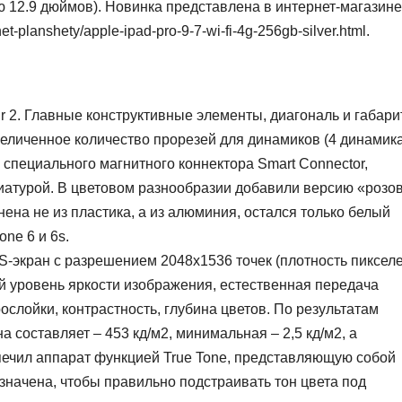
ю 12.9 дюймов). Новинка представлена в интернет-магазине
et-planshety/apple-ipad-pro-9-7-wi-fi-4g-256gb-silver.html.
Air 2. Главные конструктивные элементы, диагональ и габар
величенное количество прорезей для динамиков (4 динамик
 специального магнитного коннектора Smart Connector,
иатурой. В цветовом разнообразии добавили версию «розо
ена не из пластика, а из алюминия, остался только белый
one 6 и 6s.
-экран с разрешением 2048х1536 точек (плотность пикселе
й уровень яркости изображения, естественная передача
ослойки, контрастность, глубина цветов. По результатам
 составляет – 453 кд/м2, минимальная – 2,5 кд/м2, а
спечил аппарат функцией True Tone, представляющую собой
значена, чтобы правильно подстраивать тон цвета под