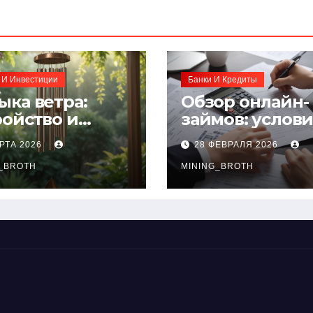
 И Инвестиции
Банки И Кредиты
ыка ветра:
Обзор онлайн-
ройство и
займов: услов
нципы
выдачи,
РТА 2026
28 ФЕВРАЛЯ 2026
чания
процентные
окольчиков
_BROTH
ставки и
MINING_BROTH
требования к
заемщикам