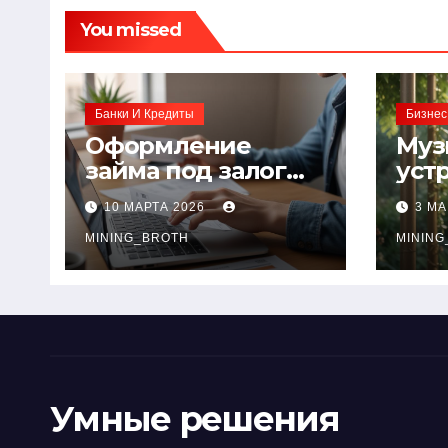
You missed
Банки И Кредиты
Бизнес
Оформление
Муз
займа под залог
уст
ПТС онлайн на
при
10 МАРТА 2026
3 МА
карту без визита в
зву
офис: порядок,
MINING_BROTH
кол
MINING
требования и
документы
Умные решения