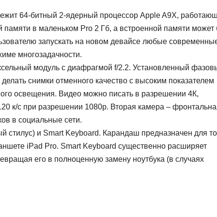
лежит 64-битный 2-ядерный процессор Apple A9X, работаю
й памяти в маленьком Pro 2 Гб, а встроенной памяти может
ользователю запускать на новом девайсе любые современны
ежиме многозадачности.
ксельный модуль с диафрагмой f/2.2. Установленный фазов
 делать снимки отменного качество с высоким показателем
ного освещения. Видео можно писать в разрешении 4К,
120 к/с при разрешении 1080p. Вторая камера – фронтальна
ков в социальные сети.
й стилус) и Smart Keyboard. Карандаш предназначен для то
аншете iPad Pro. Smart Keyboard существенно расширяет
евращая его в полноценную замену ноутбука (в случаях