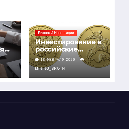
Бизнес И Инвестиции
Инвестирование в
ия
российские
золотые монеты:
18 ФЕВРАЛЯ 2026
подробное
руководство
MINING_BROTH