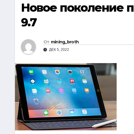
р
Новое поколение п
i
r
а
k
a
9.7
в
i
m
и
т
От
mining_broth
ь
ДЕК 5, 2022