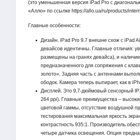
(это уменьшенная версия iPad Pro с диагональ
«Алло» по ссылке https://allo.ua/ru/products/intern
Главные особенности:
Дизайн. iPad Pro 9.7 внешне схож с iPad 
девайсов идентичны. Главные отличия: у
размещены на гранях девайса), и наличие
предназначенного для сопряжения с клав
золото». Задняя часть с антеннами выполн
ободок. Камера теперь выпирает, как в iPh
Дисплей. Это 9,7-дюймовый сенсорный IPS
264 ppi). Главные преимущества – высоки
цветовой гаммы, отсутствие воздушной пр
тестирования максимальная яркость экрана
контрастность 935:1. Производитель обе
четыре датчика освещения. Опция предна