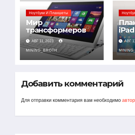
Ноутбуки И Планшеты
Ноутбу
Мир
Пла
трансформеров
iPad
выб
АВГ 11, 2023
АВГ 1
MINING_BROTH
MINING
Добавить комментарий
Для отправки комментария вам необходимо
автор