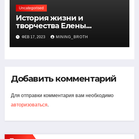
Uncategorised
История жизни и
творчества Елены
Дубровской — биография,
ФЕВ 17, 2023
MINING_BROTH
достижения, интересные
факты
Добавить комментарий
Для отправки комментария вам необходимо
авторизоваться
.