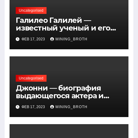
Uncategorised
Галилео Галилей —
известный ученый и его
открытия — краткая
ФЕВ 17, 2023
MINING_BROTH
биография, достижения и
вклад в науку
Uncategorised
Джонни — биография
выдающегося актера и
талантливого певца, чья
ФЕВ 17, 2023
MINING_BROTH
артистичность захватывает
миллионы сердец