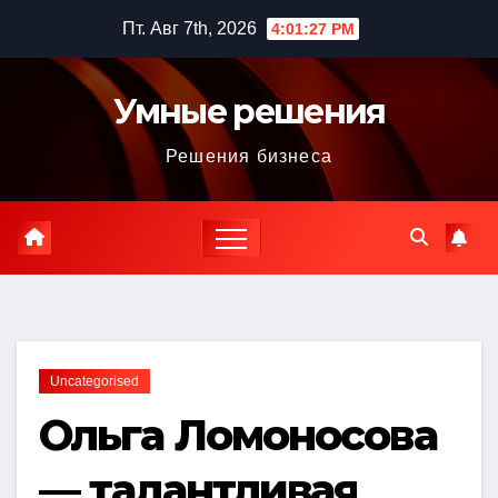
Перейти
Пт. Авг 7th, 2026
4:01:28 PM
к
содержимому
Умные решения
Решения бизнеса
Uncategorised
Ольга Ломоносова
— талантливая