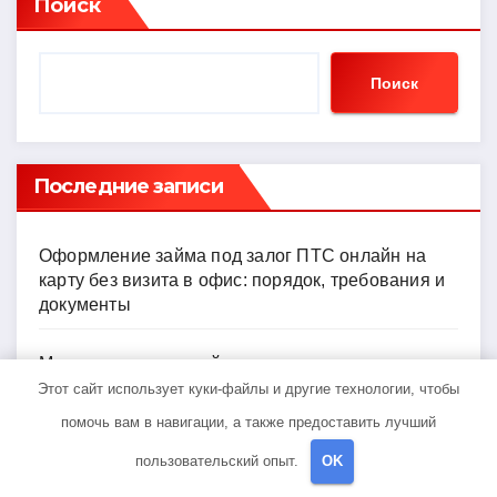
Поиск
Поиск
Последние записи
Оформление займа под залог ПТС онлайн на
карту без визита в офис: порядок, требования и
документы
Музыка ветра: устройство и принципы звучания
колокольчиков
Этот сайт использует куки-файлы и другие технологии, чтобы
помочь вам в навигации, а также предоставить лучший
Обзор онлайн-займов: условия выдачи,
пользовательский опыт.
OK
процентные ставки и требования к заемщикам