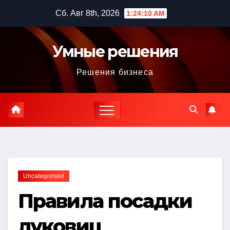
Перейти
Сб. Авг 8th, 2026
1:24:11 AM
к
содержимому
Умные решения
Решения бизнеса
Uncategorised
Правила посадки
луковиц