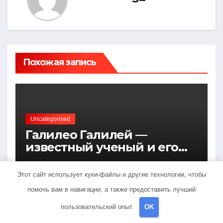
Похожая запись
Uncategorised
Галилео Галилей —
известный ученый и его
открытия — краткая
ФЕВ 17, 2023
MINING_BROTH
биография, достижения и
Этот сайт использует куки-файлы и другие технологии, чтобы
вклад в науку
помочь вам в навигации, а также предоставить лучший
пользовательский опыт.
OK