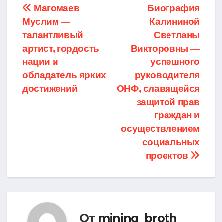
Навигация
Магомаев
Биография
Муслим —
Калининой
по
талантливый
Светланы
записям
артист, гордость
Викторовны —
нации и
успешного
обладатель ярких
руководителя
достижений
ОНФ, славящейся
защитой прав
граждан и
осуществлением
социальных
проектов
От
mining_broth