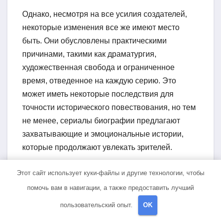
Однако, несмотря на все усилия создателей,
некоторые изменения все же имеют место
быть. Они обусловлены практическими
причинами, такими как драматургия,
художественная свобода и ограниченное
время, отведенное на каждую серию. Это
может иметь некоторые последствия для
точности исторического повествования, но тем
не менее, сериалы биографии предлагают
захватывающие и эмоциональные истории,
которые продолжают увлекать зрителей.
Таким образом, при просмотре сериалов,
Этот сайт использует куки-файлы и другие технологии, чтобы
основанных на реальных событиях, важно
помочь вам в навигации, а также предоставить лучший
принимать во внимание, что они являются
пользовательский опыт.
OK
интерпретацией исторических фактов и не