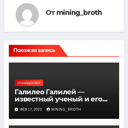
От
mining_broth
Похожая запись
Uncategorised
Галилео Галилей —
известный ученый и его
открытия — краткая
ФЕВ 17, 2023
MINING_BROTH
биография, достижения и
вклад в науку