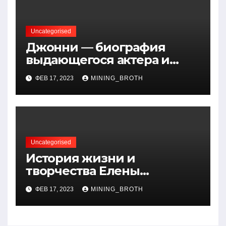
Uncategorised
Джонни — биография
выдающегося актера и
талантливого певца, чья
ФЕВ 17, 2023
MINING_BROTH
артистичность захватывает
миллионы сердец
Uncategorised
История жизни и
творчества Елены
Дубровской — биография,
ФЕВ 17, 2023
MINING_BROTH
достижения, интересные
факты