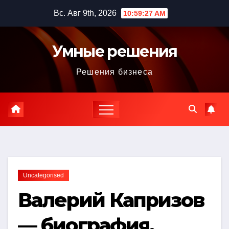
Перейти
Вс. Авг 9th, 2026
10:59:28 AM
к
содержимому
Умные решения
Решения бизнеса
Uncategorised
Валерий Капризов
— биография,