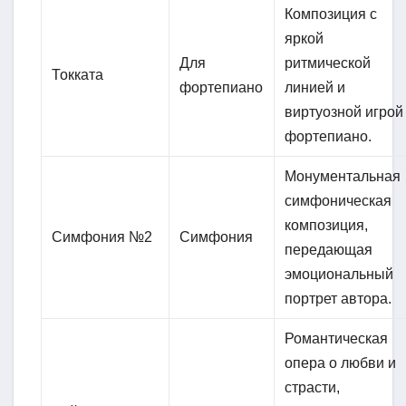
Композиция с
яркой
Для
ритмической
Токката
фортепиано
линией и
виртуозной игрой
фортепиано.
Монументальная
симфоническая
композиция,
Симфония №2
Симфония
передающая
эмоциональный
портрет автора.
Романтическая
опера о любви и
страсти,