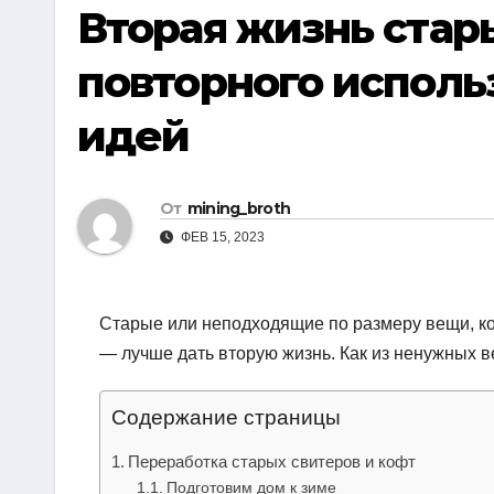
р
Вторая жизнь стар
i
r
а
k
a
повторного использ
в
i
m
и
идей
т
ь
От
mining_broth
ФЕВ 15, 2023
Старые или неподходящие по размеру вещи, кот
— лучше дать вторую жизнь. Как из ненужных 
Содержание страницы
Переработка старых свитеров и кофт
Подготовим дом к зиме