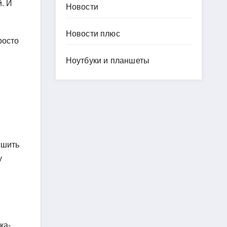
й. И
Новости
Новости плюс
росто
Ноутбуки и планшеты
сшить
у
ка-