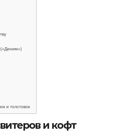
тву
 («Деним»)
к и толстовок
витеров и кофт