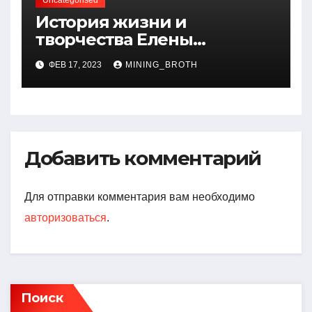
Uncategorised
История жизни и
творчества Елены
Дубровской — биография,
ФЕВ 17, 2023
MINING_BROTH
достижения, интересные
факты
Добавить комментарий
Для отправки комментария вам необходимо
авторизоваться
.
Поиск