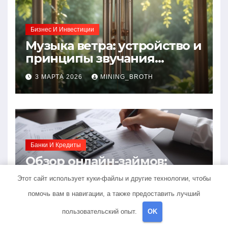
Бизнес И Инвестиции
Музыка ветра: устройство и
принципы звучания
колокольчиков
3 МАРТА 2026
MINING_BROTH
Банки И Кредиты
Обзор онлайн-займов:
условия выдачи,
Этот сайт использует куки-файлы и другие технологии, чтобы
процентные ставки и
28 ФЕВРАЛЯ 2026
MINING_BROTH
помочь вам в навигации, а также предоставить лучший
требования к заемщикам
пользовательский опыт.
OK