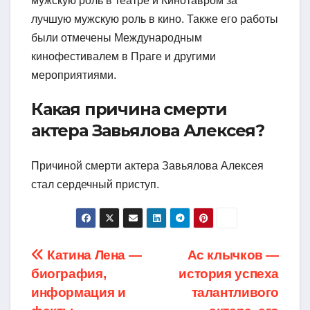
мужскую роль в театре и Кинотавром за
лучшую мужскую роль в кино. Также его работы
были отмечены Международным
кинофестивалем в Праге и другими
мероприятиями.
Какая причина смерти
актера Завьялова Алексея?
Причиной смерти актера Завьялова Алексея
стал сердечный приступ.
Навигация
Катина Лена —
Ас клычков —
биография,
история успеха
по
информация и
талантливого