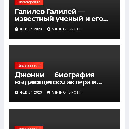
Uncategorised
Галилео Галилей —
известный ученый и его
открытия — краткая
ФЕВ 17, 2023
MINING_BROTH
биография, достижения и
вклад в науку
Uncategorised
Джонни — биография
выдающегося актера и
талантливого певца, чья
ФЕВ 17, 2023
MINING_BROTH
артистичность захватывает
миллионы сердец