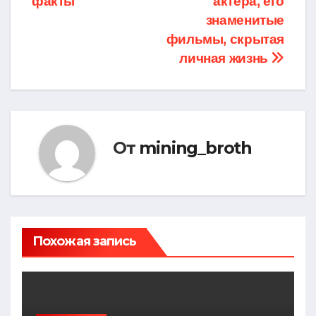
записям
факты
актера, его
знаменитые
фильмы, скрытая
личная жизнь
От
mining_broth
Похожая запись