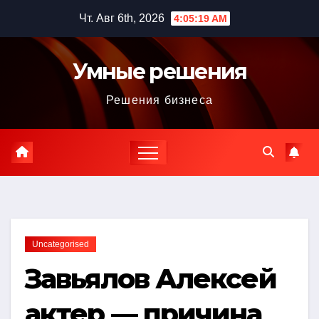
Перейти
Чт. Авг 6th, 2026
4:05:20 AM
к
содержимому
Умные решения
Решения бизнеса
Uncategorised
Завьялов Алексей
актер — причина