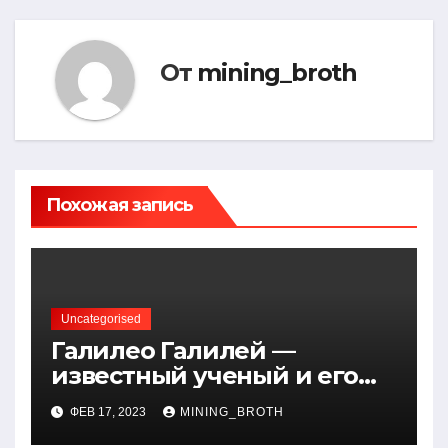
От
mining_broth
Похожая запись
Uncategorised
Галилео Галилей —
известный ученый и его
открытия — краткая
ФЕВ 17, 2023
MINING_BROTH
биография, достижения и