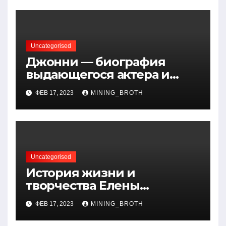
вклад в науку
Uncategorised
Джонни — биография
выдающегося актера и
талантливого певца, чья
ФЕВ 17, 2023
MINING_BROTH
артистичность захватывает
миллионы сердец
Uncategorised
История жизни и
творчества Елены
Дубровской — биография,
ФЕВ 17, 2023
MINING_BROTH
достижения, интересные
факты