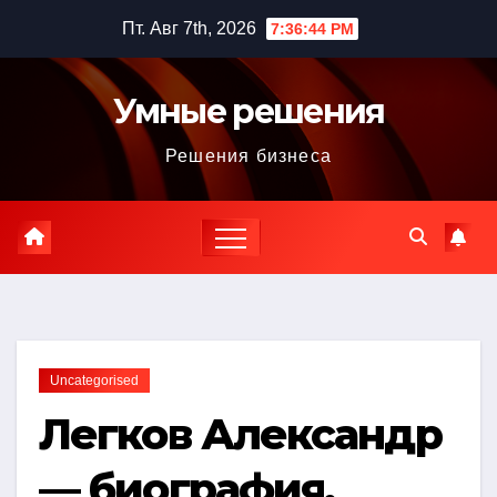
Перейти
Пт. Авг 7th, 2026
7:36:45 PM
к
содержимому
Умные решения
Решения бизнеса
Uncategorised
Легков Александр
— биография,