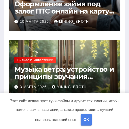
Оформление займа под
залог ПТС онлайн на карту
без визита в офис: порядок,
10 МАРТА 2026
MINING_BROTH
требования и документы
Бизнес И Инвестиции
Музыка ветра: устройство и
принципы звучания
колокольчиков
3 МАРТА 2026
MINING_BROTH
Этот сайт использует куки-файлы и другие технологии, чтобы
помочь вам в навигации, а также предоставить лучший
пользовательский опыт.
OK
Банки И Кредиты