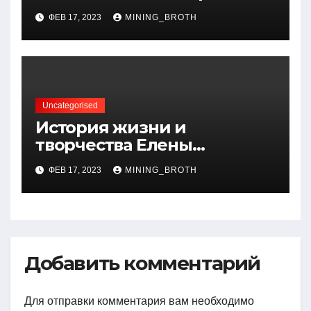
талантливого певца, чья
ФЕВ 17, 2023
MINING_BROTH
артистичность захватывает
миллионы сердец
Uncategorised
История жизни и
творчества Елены
Дубровской — биография,
ФЕВ 17, 2023
MINING_BROTH
достижения, интересные
факты
Добавить комментарий
Для отправки комментария вам необходимо