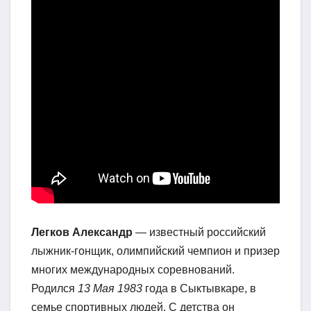
Легков Александр
— известный российский
лыжник-гонщик, олимпийский чемпион и призер
многих международных соревнований.
Родился
13 Мая 1983
года в Сыктывкаре, в
семье спортивных людей. С детства он