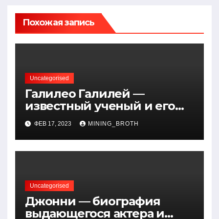
Похожая запись
Uncategorised
Галилео Галилей —
известный ученый и его
открытия — краткая
ФЕВ 17, 2023
MINING_BROTH
биография, достижения и
вклад в науку
Uncategorised
Джонни — биография
выдающегося актера и