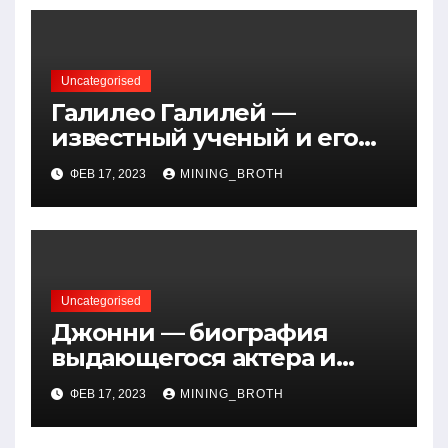
Uncategorised
Галилео Галилей —
известный ученый и его
открытия — краткая
ФЕВ 17, 2023
MINING_BROTH
биография, достижения и
вклад в науку
Uncategorised
Джонни — биография
выдающегося актера и
талантливого певца, чья
ФЕВ 17, 2023
MINING_BROTH
артистичность захватывает
миллионы сердец