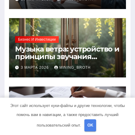
требования и документы
Бизнес И Инвестиции
Музыка ветра: устройство и
принципы звучания
колокольчиков
3 МАРТА 2026
MINING_BROTH
Этот сайт использует куки-файлы и другие технологии, чтобы
Банки И Кредиты
помочь вам в навигации, а также предоставить лучший
Обзор онлайн-займов:
условия выдачи,
пользовательский опыт.
OK
процентные ставки и