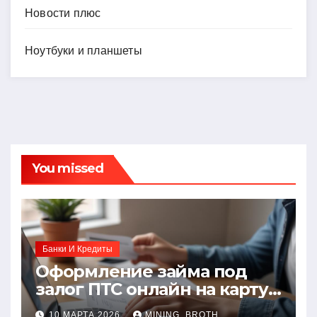
Новости плюс
Ноутбуки и планшеты
You missed
Банки И Кредиты
Оформление займа под
залог ПТС онлайн на карту
без визита в офис: порядок,
10 МАРТА 2026
MINING_BROTH