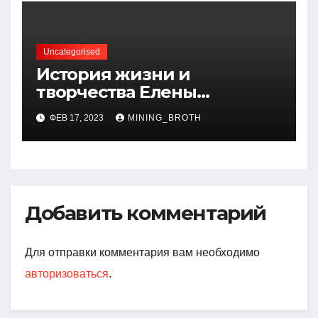
Uncategorised
История жизни и
творчества Елены
Дубровской — биография,
ФЕВ 17, 2023
MINING_BROTH
достижения, интересные
факты
Добавить комментарий
Для отправки комментария вам необходимо
авторизоваться
.