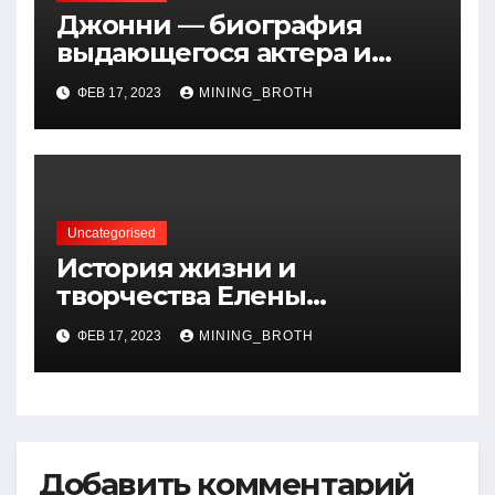
Джонни — биография
выдающегося актера и
талантливого певца, чья
ФЕВ 17, 2023
MINING_BROTH
артистичность захватывает
миллионы сердец
Uncategorised
История жизни и
творчества Елены
Дубровской — биография,
ФЕВ 17, 2023
MINING_BROTH
достижения, интересные
факты
Добавить комментарий