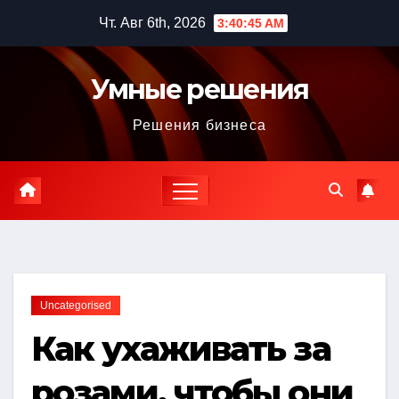
Перейти
Чт. Авг 6th, 2026
3:40:46 AM
к
содержимому
Умные решения
Решения бизнеса
Uncategorised
Как ухаживать за
розами, чтобы они