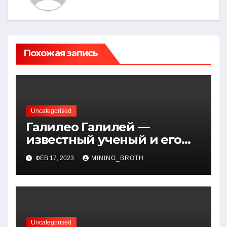
Похожая запись
Uncategorised
Галилео Галилей —
известный ученый и его
открытия — краткая
ФЕВ 17, 2023
MINING_BROTH
биография, достижения и
вклад в науку
Uncategorised