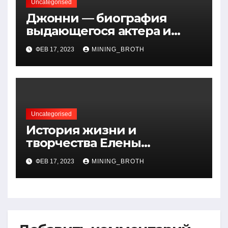
Uncategorised
Джонни — биография
выдающегося актера и
талантливого певца, чья
ФЕВ 17, 2023
MINING_BROTH
артистичность захватывает
миллионы сердец
Uncategorised
История жизни и
творчества Елены
Дубровской — биография,
ФЕВ 17, 2023
MINING_BROTH
достижения, интересные
факты