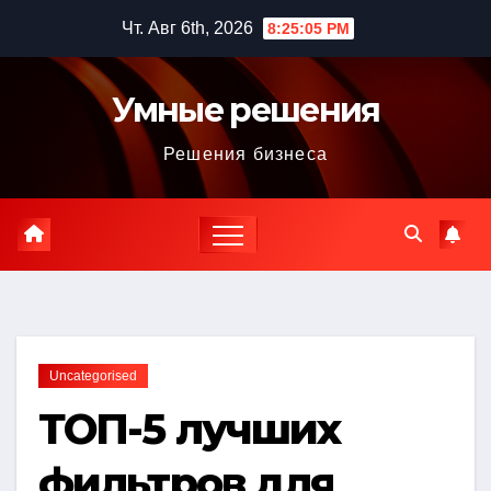
Перейти
Чт. Авг 6th, 2026
8:25:06 PM
к
содержимому
Умные решения
Решения бизнеса
Uncategorised
ТОП-5 лучших
фильтров для