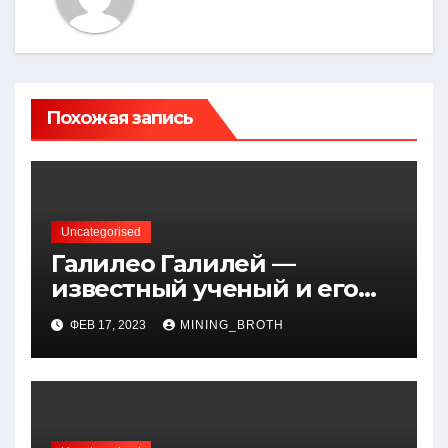
Похожая запись
Uncategorised
Галилео Галилей —
известный ученый и его
открытия — краткая
ФЕВ 17, 2023
MINING_BROTH
биография, достижения и
вклад в науку